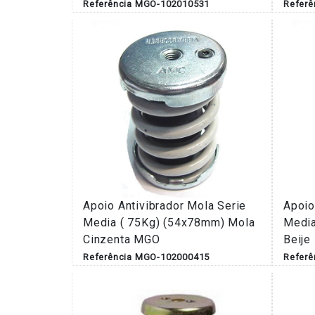
Referência MGO-102010531
Refer
Apoio Antivibrador Mola Serie
Apoio
Media ( 75Kg) (54x78mm) Mola
Media
Cinzenta MGO
Beij
Referência MGO-102000415
Refer