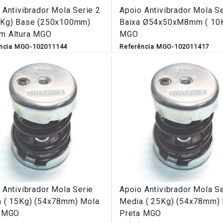
 Antivibrador Mola Serie 2
Apoio Antivibrador Mola S
0Kg) Base (250x100mm)
Baixa Ø54x50xM8mm ( 10
m Altura MGO
MGO
ência MGO-102011144
Referência MGO-102011417
 Antivibrador Mola Serie
Apoio Antivibrador Mola S
 ( 15Kg) (54x78mm) Mola
Media ( 25Kg) (54x78mm)
a MGO
Preta MGO