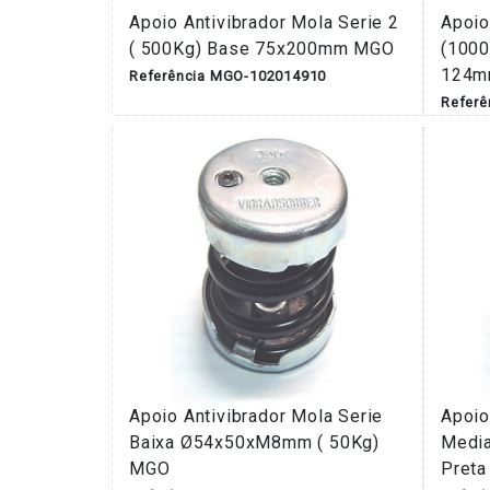
Apoio Antivibrador Mola Serie 2
Apoio
( 500Kg) Base 75x200mm MGO
(100
124m
Referência MGO-102014910
Refer
Apoio Antivibrador Mola Serie
Apoio
Baixa Ø54x50xM8mm ( 50Kg)
Media
MGO
Pret