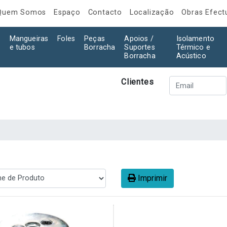
Quem Somos
Espaço
Contacto
Localização
Obras Efec
Mangueiras
Foles
Peças
Apoios /
Isolamento
e tubos
Borracha
Suportes
Térmico e
Borracha
Acústico
Clientes
Imprimir