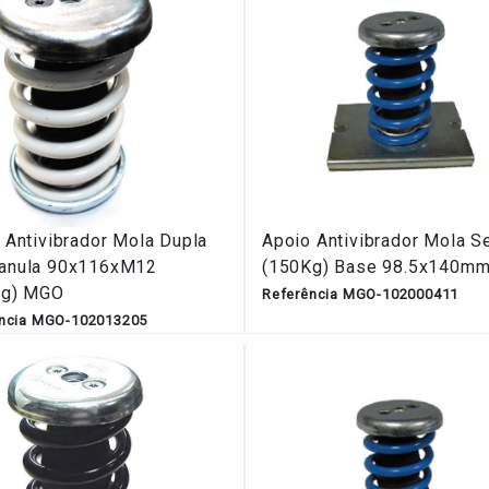
 Antivibrador Mola Dupla
Apoio Antivibrador Mola Se
anula 90x116xM12
(150Kg) Base 98.5x140m
Kg) MGO
Referência MGO-102000411
ência MGO-102013205