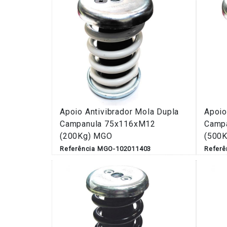
Apoio Antivibrador Mola Dupla
Apoio
Campanula 75x116xM12
Camp
(200Kg) MGO
(500
Referência MGO-102011403
Refer