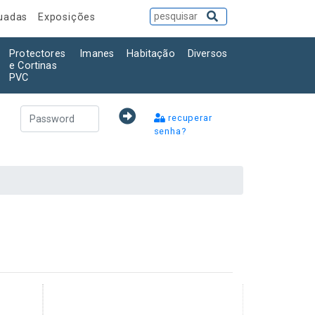
tuadas
Exposições
Protectores
Imanes
Habitação
Diversos
e Cortinas
PVC
recuperar
senha?