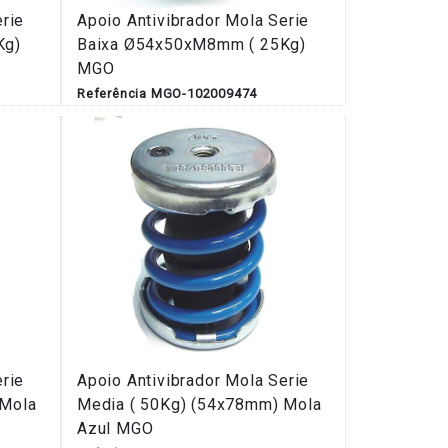
erie
Apoio Antivibrador Mola Serie
Kg)
Baixa Ø54x50xM8mm ( 25Kg)
MGO
Referência MGO-102009474
erie
Apoio Antivibrador Mola Serie
 Mola
Media ( 50Kg) (54x78mm) Mola
Azul MGO